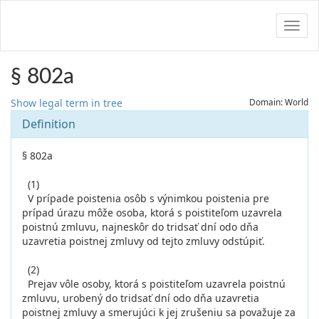
Navig
§ 802a
Show legal term in tree
Domain: World
Definition
§ 802a
(1)
V prípade poistenia osôb s výnimkou poistenia pre
prípad úrazu môže osoba, ktorá s poistiteľom uzavrela
poistnú zmluvu, najneskôr do tridsať dní odo dňa
uzavretia poistnej zmluvy od tejto zmluvy odstúpiť.
(2)
Prejav vôle osoby, ktorá s poistiteľom uzavrela poistnú
zmluvu, urobený do tridsať dní odo dňa uzavretia
poistnej zmluvy a smerujúci k jej zrušeniu sa považuje za