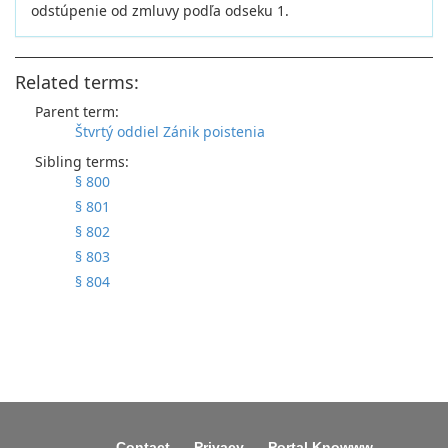
odstúpenie od zmluvy podľa odseku 1.
Related terms:
Parent term:
Štvrtý oddiel Zánik poistenia
Sibling terms:
§ 800
§ 801
§ 802
§ 803
§ 804
Contact
Privacy
Portal Knowww