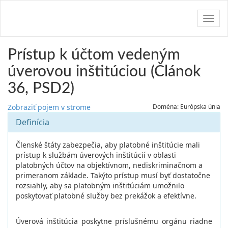
Navig
Prístup k účtom vedeným
úverovou inštitúciou (Článok
36, PSD2)
Zobraziť pojem v strome
Doména: Európska únia
Definícia
Členské štáty zabezpečia, aby platobné inštitúcie mali
prístup k službám úverových inštitúcií v oblasti
platobných účtov na objektívnom, nediskriminačnom a
primeranom základe. Takýto prístup musí byť dostatočne
rozsiahly, aby sa platobným inštitúciám umožnilo
poskytovať platobné služby bez prekážok a efektívne.
Úverová inštitúcia poskytne príslušnému orgánu riadne