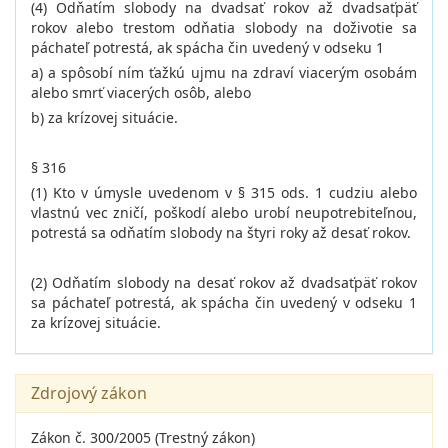
(4) Odňatím slobody na dvadsať rokov až dvadsaťpäť
rokov alebo trestom odňatia slobody na doživotie sa
páchateľ potrestá, ak spácha čin uvedený v odseku 1
a) a spôsobí ním ťažkú ujmu na zdraví viacerým osobám
alebo smrť viacerých osôb, alebo
b) za krízovej situácie.
§ 316
(1) Kto v úmysle uvedenom v § 315 ods. 1 cudziu alebo
vlastnú vec zničí, poškodí alebo urobí neupotrebiteľnou,
potrestá sa odňatím slobody na štyri roky až desať rokov.
(2) Odňatím slobody na desať rokov až dvadsaťpäť rokov
sa páchateľ potrestá, ak spácha čin uvedený v odseku 1
za krízovej situácie.
Zdrojový zákon
Zákon č. 300/2005 (Trestný zákon)