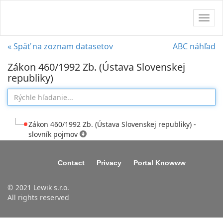
Navig
« Späť na zoznam datasetov
ABC náhľad
Zákon 460/1992 Zb. (Ústava Slovenskej
republiky)
Zákon 460/1992 Zb. (Ústava Slovenskej republiky) -
slovník pojmov
Contact
Privacy
Portal Knowww
© 2021 Lewik s.r.o.
All rights reserved