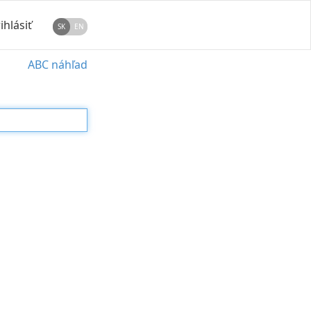
ihlásiť
SK
EN
ABC náhľad