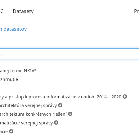
BC
Datasety
Pr
m datasetov
vanej forme NKIVS
zhrnutie
ípy a prístup k procesu informatizácie v období 2014 – 2020
architektúra verejnej správy
architektúra konkrétnych riešení
ormatizácie verejnej správy
zácie