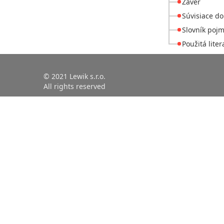
Záver
Súvisiace d
Slovník poj
Použitá liter
© 2021 Lewik s.r.o.
All rights reserved