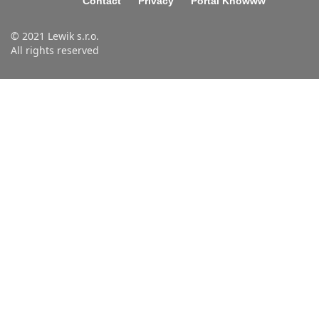
Contact
Privacy
Portal Knowww
© 2021 Lewik s.r.o.
All rights reserved