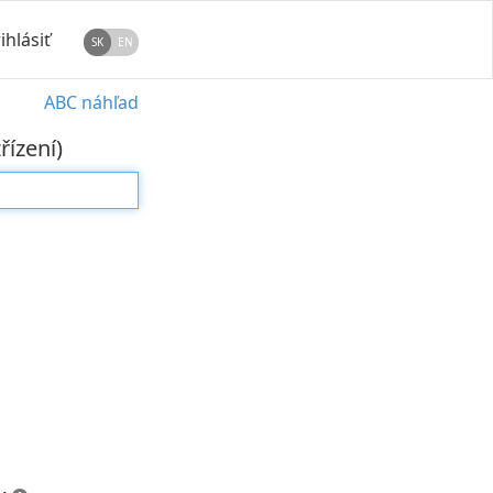
ihlásiť
SK
EN
ABC náhľad
řízení)