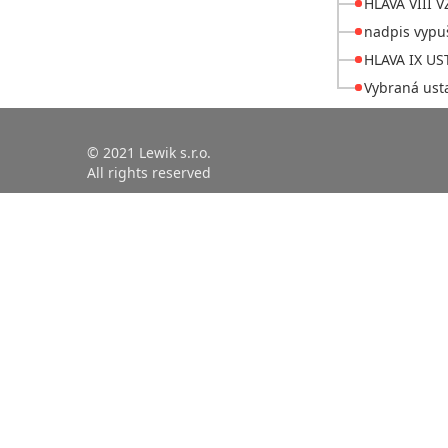
HLAVA VIII
nadpis vyp
HLAVA IX U
Vybraná ust
© 2021 Lewik s.r.o.
All rights reserved