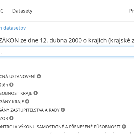
BC
Datasety
Pr
m datasetov
ZÁKON ze dne 12. dubna 2000 o krajích (krajské z
.
ECNÁ USTANOVENÍ
uštěn
PŮSOBNOST KRAJE
RGÁNY KRAJE
GÁNY ZASTUPITELSTVA A RADY
OZOR
KONTROLA VÝKONU SAMOSTATNÉ A PŘENESENÉ PŮSOBNOSTI