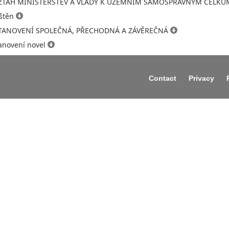
 VZTAH MINISTERSTEV A VLÁDY K ÚZEMNÍM SAMOSPRÁVNÝM CELK
uštěn
STANOVENÍ SPOLEČNÁ, PŘECHODNÁ A ZÁVĚREČNÁ
anovení novel
Contact
Privacy