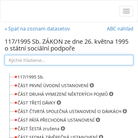
Navig
« Späť na zoznam datasetov
ABC náhľad
117/1995 Sb. ZÁKON ze dne 26. května 1995
o státní sociální podpoře
117/1995 Sb.
ČÁST PRVNÍ ÚVODNÍ USTANOVENÍ
ČÁST DRUHÁ VYMEZENÍ NĚKTERÝCH POJMŮ
ČÁST TŘETÍ DÁVKY
ČÁST ČTVRTÁ SPOLEČNÁ USTANOVENÍ O DÁVKÁCH
ČÁST PÁTÁ PŘECHODNÁ USTANOVENÍ
ČÁST ŠESTÁ zrušena
ČÁST SEDMÁ ZÁVĚREČNÁ USTANOVENÍ