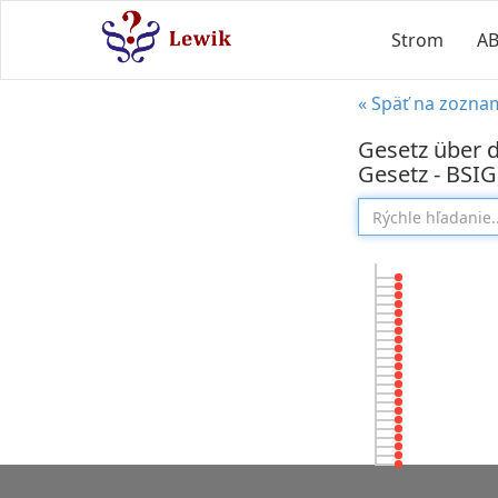
Strom
A
« Späť na zozna
Gesetz über d
Gesetz - BSIG