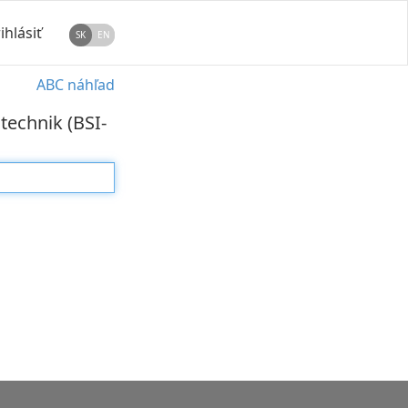
ihlásiť
SK
EN
ABC náhľad
technik (BSI-