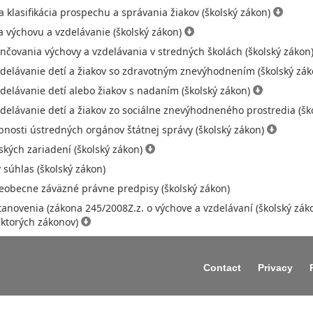
 klasifikácia prospechu a správania žiakov (školský zákon)
a výchovu a vzdelávanie (školský zákon)
čovania výchovy a vzdelávania v stredných školách (školský zákon
zdelávanie detí a žiakov so zdravotným znevýhodnením (školský zá
delávanie detí alebo žiakov s nadaním (školský zákon)
delávanie detí a žiakov zo sociálne znevýhodneného prostredia (šk
bnosti ústredných orgánov štátnej správy (školský zákon)
ských zariadení (školský zákon)
súhlas (školský zákon)
eobecne záväzné právne predpisy (školský zákon)
anovenia (zákona 245/2008Z.z. o výchove a vzdelávaní (školský zák
ektorých zákonov)
Contact
Privacy