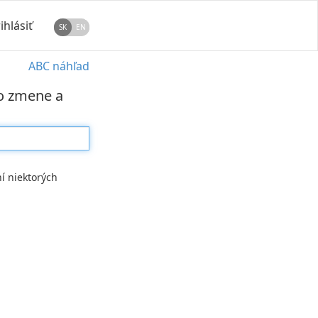
ihlásiť
SK
EN
ABC náhľad
 o zmene a
í niektorých