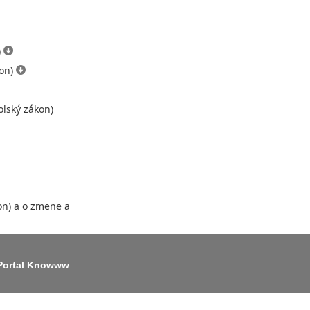
)
kon)
olský zákon)
on) a o zmene a
Portal Knowww