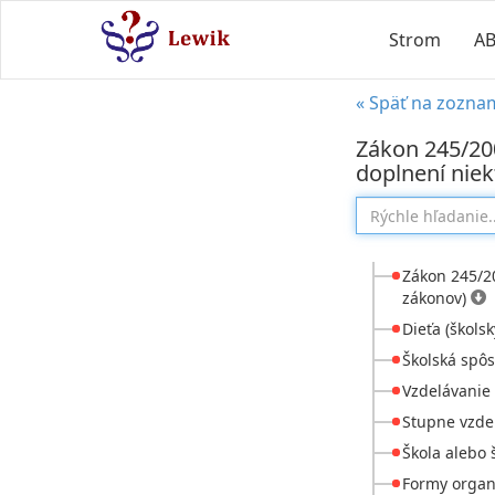
Strom
A
« Späť na zozna
Zákon 245/200
doplnení nie
Zákon 245/20
zákonov)
Dieťa (škols
Školská spôs
Vzdelávanie 
Stupne vzdel
Škola alebo 
Formy organi