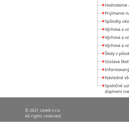
Hodnotenie a
Prijímanie n
Spôsoby ukon
Výchova a v
Výchova a vz
Výchova a vz
Školy v pôso
Sústava škol
Informovaný 
Následné vš
Spoločné ust
doplnení ni
© 2021 Lewik s.r.o.
All rights reserved